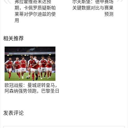
弗拉霍维奇未达预
尔夫斯堡：德甲赛场
期，卡佩罗质疑斯帕
关键数据对比与赛果
莱蒂对伊尔迪兹的使
预测
用
相关推荐
欧冠战报：曼城逆转皇马，
阿森纳强势领跑，巴黎圣日
耳曼爆冷平局
发表评论