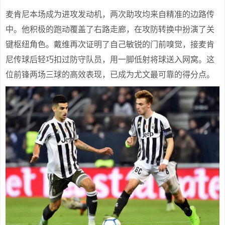
麦肯尼本场成为进攻发动机，两次助攻均来自精准的边路传
中。他积极的跑动覆盖了右路走廊，在攻防转换中扮演了关
键枢纽角色。戴维再次证明了自己敏锐的门前嗅觉，接麦肯
尼传球后轻巧扣过防守队员，用一脚低射将球送入网窝。这
位前锋两场三球的高效表现，已成为尤文最可靠的得分点。