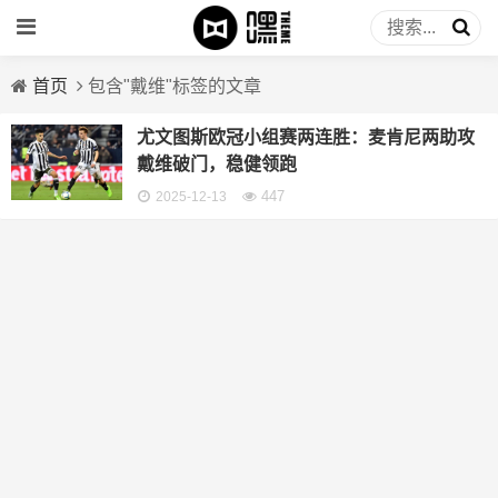
首页
包含"戴维"标签的文章
尤文图斯欧冠小组赛两连胜：麦肯尼两助攻
戴维破门，稳健领跑
447
2025-12-13