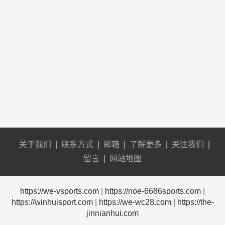
关于我们
|
联系方式
|
邮箱
|
了解更多
|
关注我们
|
留言
|
网站地图
https://we-vsports.com
|
https://noe-6686sports.com
|
https://winhuisport.com
|
https://we-wc28.com
|
https://the-
jinnianhui.com