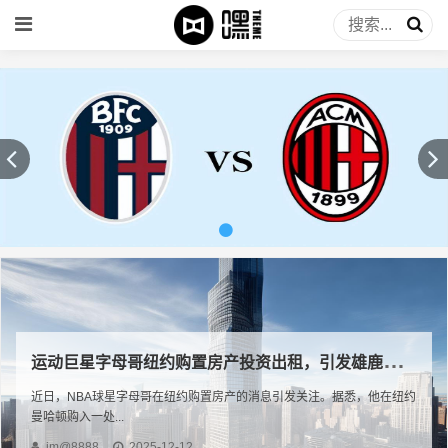
运
动巨星字母哥纽约购置房产投资出租，引发雄鹿未来转会猜想
近日，NBA球星字母哥在纽约购置房产的消息引发关注。据悉，他在纽约
曼哈顿购入一处...
jm@8888
2025-12-12