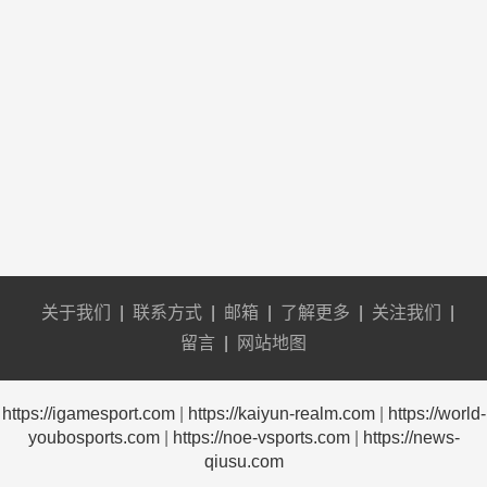
关于我们
|
联系方式
|
邮箱
|
了解更多
|
关注我们
|
留言
|
网站地图
https://igamesport.com
|
https://kaiyun-realm.com
|
https://world-
youbosports.com
|
https://noe-vsports.com
|
https://news-
qiusu.com