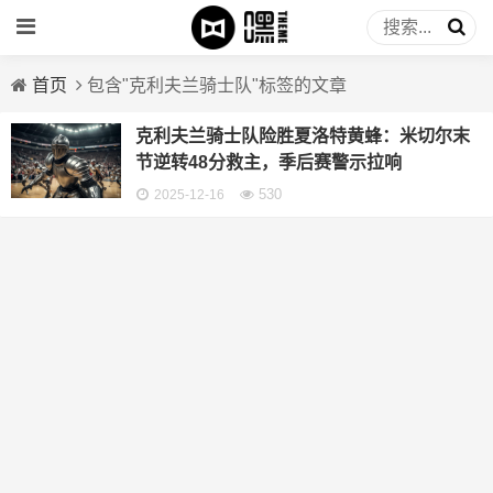
首页
包含"克利夫兰骑士队"标签的文章
克利夫兰骑士队险胜夏洛特黄蜂：米切尔末
节逆转48分救主，季后赛警示拉响
530
2025-12-16