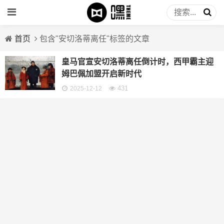
首页
包含"安切洛蒂离任"标签的文章
皇马官宣安切洛蒂离任倒计时，西甲霸主迎
姆巴佩加盟开启新时代
431
2025-12-12