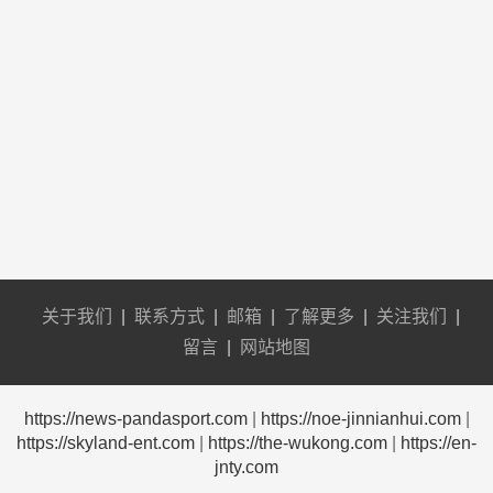
关于我们
|
联系方式
|
邮箱
|
了解更多
|
关注我们
|
留言
|
网站地图
https://news-pandasport.com
|
https://noe-jinnianhui.com
|
https://skyland-ent.com
|
https://the-wukong.com
|
https://en-
jnty.com