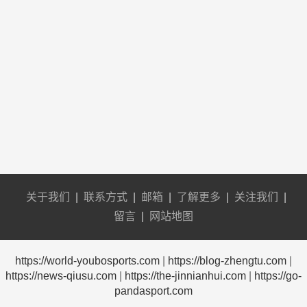
关于我们
|
联系方式
|
邮箱
|
了解更多
|
关注我们
|
留言
|
网站地图
https://world-youbosports.com
|
https://blog-zhengtu.com
|
https://news-qiusu.com
|
https://the-jinnianhui.com
|
https://go-
pandasport.com