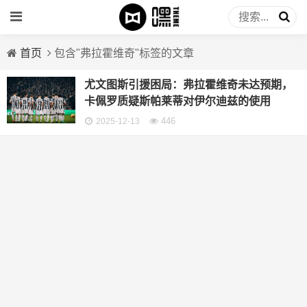
首页
包含"弗拉霍维奇"标签的文章
尤文图斯引援困局：弗拉霍维奇未达预期，
卡佩罗质疑斯帕莱蒂对伊尔迪兹的使用
446
2025-12-13