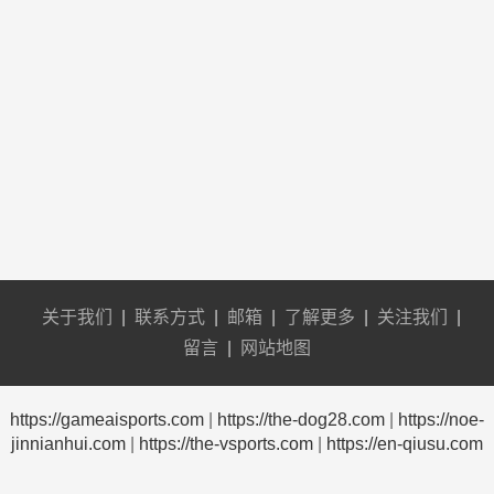
关于我们
|
联系方式
|
邮箱
|
了解更多
|
关注我们
|
留言
|
网站地图
https://gameaisports.com
|
https://the-dog28.com
|
https://noe-
jinnianhui.com
|
https://the-vsports.com
|
https://en-qiusu.com